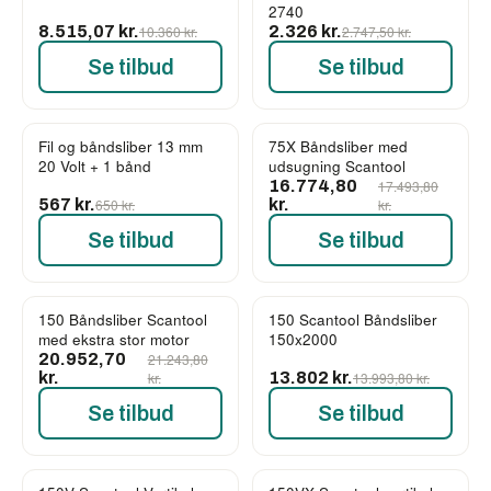
2740
8.515,07 kr.
10.360 kr.
2.326 kr.
2.747,50 kr.
Se tilbud
Se tilbud
Fil og båndsliber 13 mm
75X Båndsliber med
-13%
-4%
20 Volt + 1 bånd
udsugning Scantool
16.774,80
17.493,80
567 kr.
650 kr.
kr.
kr.
Se tilbud
Se tilbud
150 Båndsliber Scantool
150 Scantool Båndsliber
-1%
-1%
med ekstra stor motor
150x2000
20.952,70
21.243,80
kr.
kr.
13.802 kr.
13.993,80 kr.
Se tilbud
Se tilbud