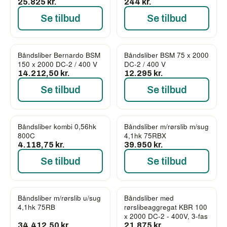
25.825 kr.
244 kr.
Se tilbud
Se tilbud
Båndsliber Bernardo BSM
Båndsliber BSM 75 x 2000
150 x 2000 DC-2 / 400 V
DC-2 / 400 V
14.212,50 kr.
12.295 kr.
Se tilbud
Se tilbud
Båndsliber kombi 0,56hk
Båndsliber m/rørslib m/sug
800C
4,1hk 75RBX
4.118,75 kr.
39.950 kr.
Se tilbud
Se tilbud
Båndsliber m/rørslib u/sug
Båndsliber med
4,1hk 75RB
rørslibeaggregat KBR 100
x 2000 DC-2 - 400V, 3-fas
34.412,50 kr.
21.875 kr.