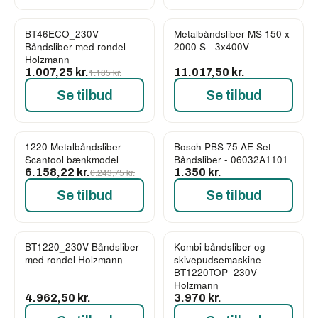
BT46ECO_230V
Metalbåndsliber MS 150 x
-15%
Båndsliber med rondel
2000 S - 3x400V
Holzmann
1.007,25 kr.
1.185 kr.
11.017,50 kr.
Se tilbud
Se tilbud
1220 Metalbåndsliber
Bosch PBS 75 AE Set
-1%
Scantool bænkmodel
Båndsliber - 06032A1101
6.158,22 kr.
6.243,75 kr.
1.350 kr.
Se tilbud
Se tilbud
BT1220_230V Båndsliber
Kombi båndsliber og
med rondel Holzmann
skivepudsemaskine
BT1220TOP_230V
Holzmann
4.962,50 kr.
3.970 kr.