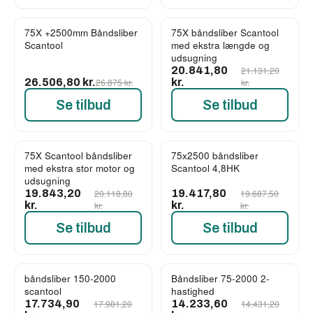
75X +2500mm Båndsliber
75X båndsliber Scantool
-1%
-1%
Scantool
med ekstra længde og
udsugning
20.841,80
21.131,20
26.506,80 kr.
26.875 kr.
kr.
kr.
Se tilbud
Se tilbud
75X Scantool båndsliber
75x2500 båndsliber
-1%
-1%
med ekstra stor motor og
Scantool 4,8HK
udsugning
19.843,20
20.118,80
19.417,80
19.687,50
kr.
kr.
kr.
kr.
Se tilbud
Se tilbud
båndsliber 150-2000
Båndsliber 75-2000 2-
-1%
-1%
scantool
hastighed
17.734,90
17.981,20
14.233,60
14.431,20