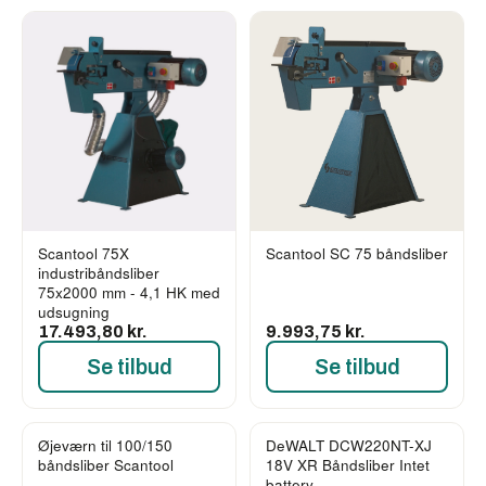
Scantool 75X
Scantool SC 75 båndsliber
industribåndsliber
75x2000 mm - 4,1 HK med
udsugning
17.493,80 kr.
9.993,75 kr.
Se tilbud
Se tilbud
Øjeværn til 100/150
DeWALT DCW220NT-XJ
båndsliber Scantool
18V XR Båndsliber Intet
battery