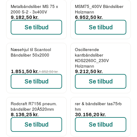
Metalbåndsliber MS 75 x
MSM75_400V Båndsliber
2000 S-2 - 3x400V
Holzmann
9.182,50 kr.
6.952,50 kr.
Se tilbud
Se tilbud
Næsehjul til Scantool
Oscillerende
Båndsliber 50x2000
kantbåndsliber
KOS2260C_230V
Holzmann
1.851,50 kr.
1.852,50 kr.
9.212,50 kr.
Se tilbud
Se tilbud
Rodcraft R7156 pneum.
rør & båndsliber tas75rb
båndsliber 20Ã520mm
hm
8.136,25 kr.
30.156,20 kr.
Se tilbud
Se tilbud