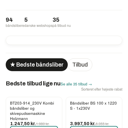
94
5
35
båndslibere
danske webshops
på tilbud nu
-37%
-15%
-1%
★ Bedste båndsliber
Tilbud
Bedste tilbud lige nu
Se alle 35 tilbud →
Sorteret efter højeste rabat
BT203-914_230V Kombi
Båndsliber BS 100 x 1220
-37%
-37%
båndsliber og
S - 1x230V
skivepudsemaskine
Holzmann
1.247,50 kr.
1.980 kr.
3.997,50 kr.
6.355 kr.