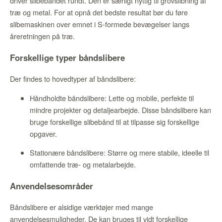
driver slibebåndet rundt. Den er særligt nyttig til grovslibning af
træ og metal. For at opnå det bedste resultat bør du føre
slibemaskinen over emnet i S-formede bevægelser langs
åreretningen på træ.
Forskellige typer båndslibere
Der findes to hovedtyper af båndslibere:
Håndholdte båndslibere: Lette og mobile, perfekte til
mindre projekter og detaljearbejde. Disse båndslibere kan
bruge forskellige slibebånd til at tilpasse sig forskellige
opgaver.
Stationære båndslibere: Større og mere stabile, ideelle til
omfattende træ- og metalarbejde.
Anvendelsesområder
Båndslibere er alsidige værktøjer med mange
anvendelsesmuligheder. De kan bruges til vidt forskellige