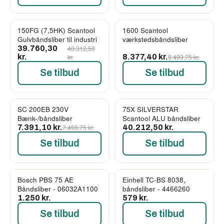
150FG (7,5HK) Scantool
1600 Scantool
-1%
-1%
Gulvbåndsliber til industri
værkstedsbåndsliber
39.760,30
40.312,50
kr.
kr.
8.377,40 kr.
8.493,75 kr.
Se tilbud
Se tilbud
SC 200EB 230V
75X SILVERSTAR
-1%
Bænk-/båndsliber
Scantool ALU båndsliber
7.391,10 kr.
7.493,75 kr.
40.212,50 kr.
Se tilbud
Se tilbud
Bosch PBS 75 AE
Einhell TC-BS 8038,
Båndsliber - 06032A1100
båndsliber - 4466260
1.250 kr.
579 kr.
Se tilbud
Se tilbud