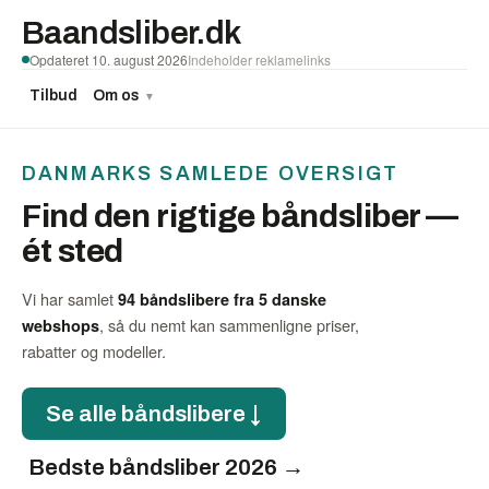
Baandsliber.dk
Opdateret 10. august 2026
Indeholder reklamelinks
Tilbud
Om os
▼
DANMARKS SAMLEDE OVERSIGT
Find den rigtige båndsliber —
ét sted
Vi har samlet
94 båndslibere fra 5 danske
, så du nemt kan sammenligne priser,
webshops
rabatter og modeller.
Se alle båndslibere ↓
Bedste båndsliber 2026 →