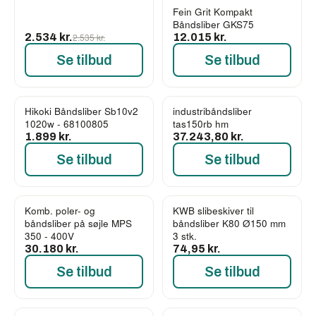
Fein Grit Kompakt
Båndsliber GKS75
2.534 kr.
2.535 kr.
12.015 kr.
Se tilbud
Se tilbud
Hikoki Båndsliber Sb10v2
industribåndsliber
1020w - 68100805
tas150rb hm
1.899 kr.
37.243,80 kr.
Se tilbud
Se tilbud
Komb. poler- og
KWB slibeskiver til
båndsliber på søjle MPS
båndsliber K80 Ø150 mm
350 - 400V
3 stk.
30.180 kr.
74,95 kr.
Se tilbud
Se tilbud