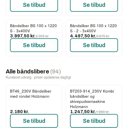
Se tilbud
Se tilbud
Båndsliber BS 100 x 1220
Båndsliber BS 100 x 1220
-37%
-33%
S - 3x400V
S - 2 - 3x400V
3.997,50 kr.
6.355 kr.
4.497,50 kr.
6.675 kr.
Se tilbud
Se tilbud
Alle båndslibere
(94)
Kurateret udvalg · priser opdateres dagligt
BT46_230V Båndsliber
BT203-914_230V Kombi
-37%
med rondel Holzmann
båndsliber og
skivepudsemaskine
Holzmann
2.180 kr.
1.247,50 kr.
1.980 kr.
Se tilbud
Se tilbud