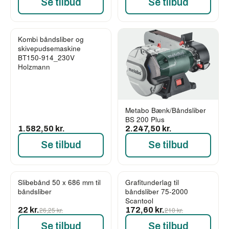
Se tilbud
Se tilbud
Kombi båndsliber og
skivepudsemaskine
BT150-914_230V
Holzmann
Metabo Bænk/Båndsliber
BS 200 Plus
1.582,50 kr.
2.247,50 kr.
Se tilbud
Se tilbud
Slibebånd 50 x 686 mm til
Grafitunderlag til
-16%
-18%
båndsliber
båndsliber 75-2000
Scantool
22 kr.
26,25 kr.
172,60 kr.
210 kr.
Se tilbud
Se tilbud