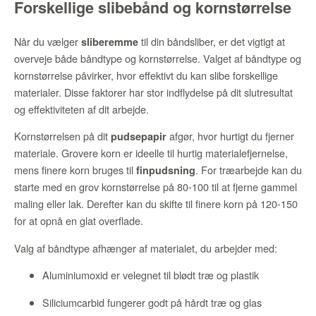
Forskellige slibebånd og kornstørrelse
Når du vælger
til din båndsliber, er det vigtigt at
sliberemme
overveje både båndtype og kornstørrelse. Valget af båndtype og
kornstørrelse påvirker, hvor effektivt du kan slibe forskellige
materialer. Disse faktorer har stor indflydelse på dit slutresultat
og effektiviteten af dit arbejde.
Kornstørrelsen på dit
afgør, hvor hurtigt du fjerner
pudsepapir
materiale. Grovere korn er ideelle til hurtig materialefjernelse,
mens finere korn bruges til
. For træarbejde kan du
finpudsning
starte med en grov kornstørrelse på 80-100 til at fjerne gammel
maling eller lak. Derefter kan du skifte til finere korn på 120-150
for at opnå en glat overflade.
Valg af båndtype afhænger af materialet, du arbejder med:
Aluminiumoxid er velegnet til blødt træ og plastik
Siliciumcarbid fungerer godt på hårdt træ og glas