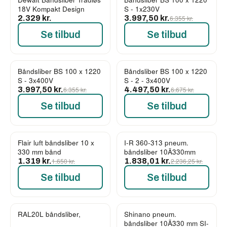
-37%
18V Kompakt Design
S - 1x230V
2.329 kr.
3.997,50 kr.
6.355 kr.
Se tilbud
Se tilbud
Båndsliber BS 100 x 1220
Båndsliber BS 100 x 1220
-37%
-33%
S - 3x400V
S - 2 - 3x400V
3.997,50 kr.
6.355 kr.
4.497,50 kr.
6.675 kr.
Se tilbud
Se tilbud
Flair luft båndsliber 10 x
I-R 360-313 pneum.
-20%
-18%
330 mm bånd
båndsliber 10Ã330mm
1.319 kr.
1.650 kr.
1.838,01 kr.
2.236,25 kr.
Se tilbud
Se tilbud
RAL20L båndsliber,
Shinano pneum.
-18%
-15%
båndsliber 10Ã330 mm SI-