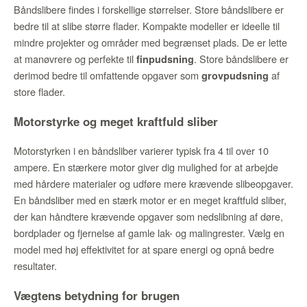
Båndslibere findes i forskellige størrelser. Store båndslibere er
bedre til at slibe større flader. Kompakte modeller er ideelle til
mindre projekter og områder med begrænset plads. De er lette
at manøvrere og perfekte til
. Store båndslibere er
finpudsning
derimod bedre til omfattende opgaver som
af
grovpudsning
store flader.
Motorstyrke og meget kraftfuld sliber
Motorstyrken i en båndsliber varierer typisk fra 4 til over 10
ampere. En stærkere motor giver dig mulighed for at arbejde
med hårdere materialer og udføre mere krævende slibeopgaver.
En båndsliber med en stærk motor er en meget kraftfuld sliber,
der kan håndtere krævende opgaver som nedslibning af døre,
bordplader og fjernelse af gamle lak- og malingrester. Vælg en
model med høj effektivitet for at spare energi og opnå bedre
resultater.
Vægtens betydning for brugen