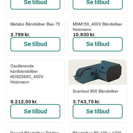
Se tilbud
Se tilbud
Metabo Båndsliber Bae 75
MSM150_400V Båndsliber
Holzmann
2.799 kr.
10.930 kr.
Se tilbud
Se tilbud
Oscillerende
kantbåndsliber
KOS2260C_400V
Holzmann
Scantool 800 Båndsliber
9.212,50 kr.
3.743,75 kr.
Se tilbud
Se tilbud
Dewalt Båndsliber Trådløs
Båndsliber BS 100 x 1220