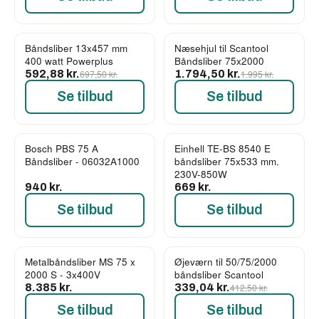
Båndsliber 13x457 mm
Næsehjul til Scantool
-15%
-10%
400 watt Powerplus
Båndsliber 75x2000
592,88 kr.
697,50 kr.
1.794,50 kr.
1.995 kr.
Se tilbud
Se tilbud
Bosch PBS 75 A
Einhell TE-BS 8540 E
Båndsliber - 06032A1000
båndsliber 75x533 mm.
230V-850W
940 kr.
669 kr.
Se tilbud
Se tilbud
Metalbåndsliber MS 75 x
Øjeværn til 50/75/2000
-18%
2000 S - 3x400V
båndsliber Scantool
8.385 kr.
339,04 kr.
412,50 kr.
Se tilbud
Se tilbud