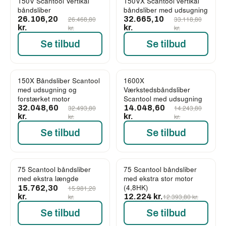
150V Scantool Vertikal
150VX Scantool vertikal
-1%
-1%
båndsliber
båndsliber med udsugning
26.106,20
26.468,80
32.665,10
33.118,80
kr.
kr.
kr.
kr.
Se tilbud
Se tilbud
150X Båndsliber Scantool
1600X
-1%
-1%
med udsugning og
Værkstedsbåndsliber
forstærket motor
Scantool med udsugning
32.048,60
32.493,80
14.048,60
14.243,80
kr.
kr.
kr.
kr.
Se tilbud
Se tilbud
75 Scantool båndsliber
75 Scantool båndsliber
-1%
-1%
med ekstra længde
med ekstra stor motor
(4,8HK)
15.762,30
15.981,20
kr.
kr.
12.224 kr.
12.393,80 kr.
Se tilbud
Se tilbud