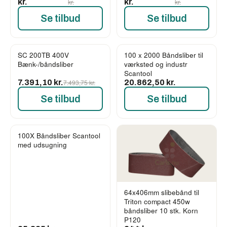
kr.
kr.
kr.
kr.
Se tilbud
Se tilbud
SC 200TB 400V
100 x 2000 Båndsliber til
-1%
Bænk-/båndsliber
værksted og industr
Scantool
7.391,10 kr.
7.493,75 kr.
20.862,50 kr.
Se tilbud
Se tilbud
100X Båndsliber Scantool
med udsugning
64x406mm slibebånd til
Triton compact 450w
båndsliber 10 stk. Korn
P120