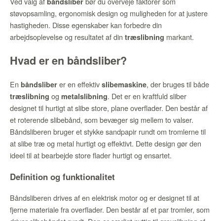
Ved valg af
bør du overveje faktorer som
båndsliber
støvopsamling, ergonomisk design og muligheden for at justere
hastigheden. Disse egenskaber kan forbedre din
arbejdsoplevelse og resultatet af din
markant.
træslibning
Hvad er en båndsliber?
En
er en effektiv
, der bruges til både
båndsliber
slibemaskine
og
. Det er en kraftfuld sliber
træslibning
metalslibning
designet til hurtigt at slibe store, plane overflader. Den består af
et roterende slibebånd, som bevæger sig mellem to valser.
Båndsliberen bruger et stykke sandpapir rundt om tromlerne til
at slibe træ og metal hurtigt og effektivt. Dette design gør den
ideel til at bearbejde store flader hurtigt og ensartet.
Definition og funktionalitet
Båndsliberen drives af en elektrisk motor og er designet til at
fjerne materiale fra overflader. Den består af et par tromler, som